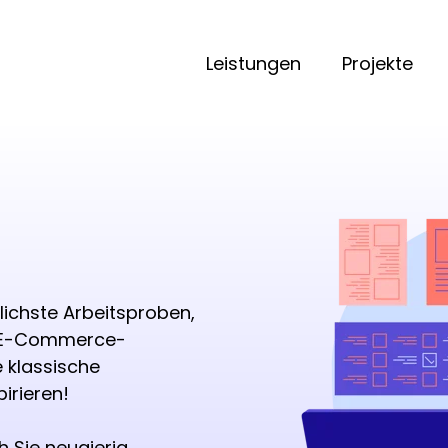
Leistungen
Projekte
lichste Arbeitsproben,
r E-Commerce-
 klassische
pirieren!
h Sie neugierig