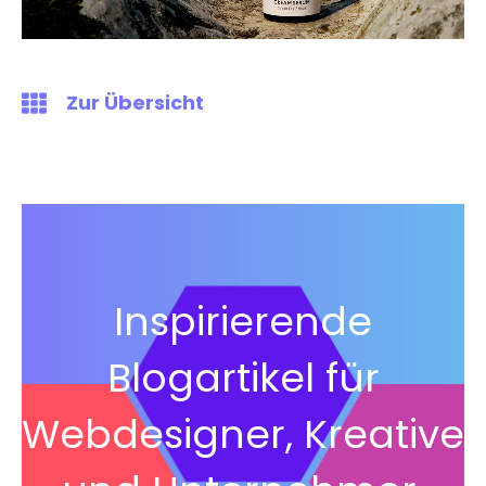
Zur Übersicht
Inspirierende
Blogartikel
für
Webdesigner, Kreative