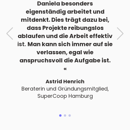
in der
Daniela besonders
rem
eigenständig arbeitet und
Pr
. Ich
mitdenkt. Dies trägt dazu bei,
imme
t der
dass Projekte reibungslos
me
n ich
ablaufen und die Arbeit effektiv
um
t vom
ist.
Man kann sich immer auf sie
vo
pfehle
verlassen, egal wie
jede
!
«
anspruchsvoll die Aufgabe ist.
für
«
ces en
Seid
Astrid Henrich
Beraterin und Gründungsmitglied,
SuperCoop Hamburg