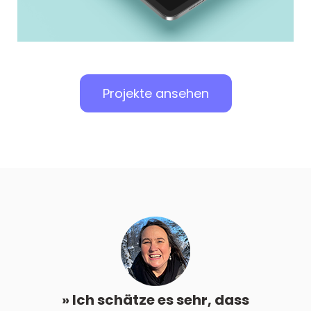
Projekte ansehen
kt von
» Ich schätze es sehr, dass
» 