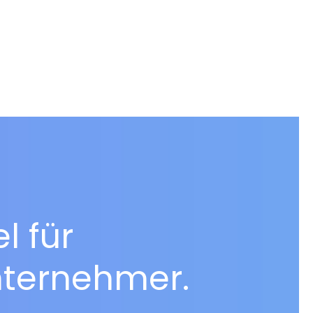
el
für
nternehmer.