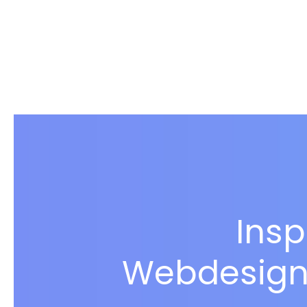
Insp
Webdesigne