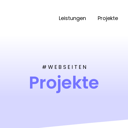
Leistungen
Projekte
# W E B S E I T E N
Projekte