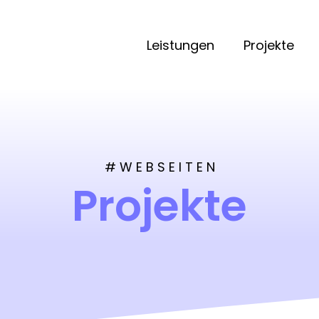
Leistungen
Projekte
# W E B S E I T E N
Projekte