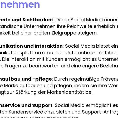
rnehmen
eite und Sichtbarkeit
: Durch Social Media können
tändische Unternehmen ihre Reichweite erheblich 
rkeit bei einer breiten Zielgruppe steigern.
ikation und Interaktion
: Social Media bietet ei
ikationsplattform, auf der Unternehmen mit ihren
 Die Interaktion mit Kunden ermöglicht es Untern
en, Fragen zu beantworten und eine engere Bezieh
naufbau und -pflege
: Durch regelmäßige Präsen
e Marke aufbauen und pflegen, indem sie ihre Werte,
ägt zur Stärkung der Markenidentität bei.
service und Support
: Social Media ermöglicht e
nten Kundenservice anzubieten und Support-Anfrag