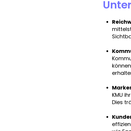
Unte
Reichw
mittels
Sichtba
Kommun
Kommun
können.
erhalt
Marke
KMU ihr
Dies tr
Kunden
effizie