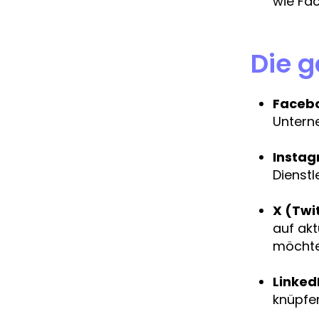
wie Fac
Die g
Faceb
Untern
Insta
Dienstl
X (Twi
auf akt
möchte
Linked
knüpfen