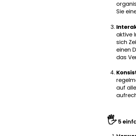
organi
Sie ein
Intera
aktive 
sich Z
einen D
das Ver
Konsis
regelmä
auf all
aufrech
🖐️
5 einf