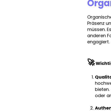
Orga
Organische
Präsenz u
müssen. Es
anderen Fa
engagiert.
🚀
Wichti
Qualit
hochwe
bieten.
oder an
Authen