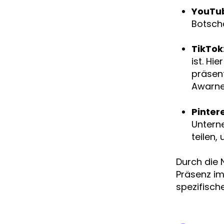
YouTu
Botscha
TikTok
ist. Hi
präsent
Awarne
Pinter
Unterne
teilen,
Durch die 
Präsenz im
spezifisch